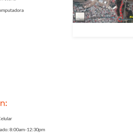
Computadora
n:
elular
ábado: 8:00am-12:30pm